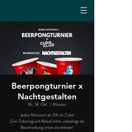
Beerpongturnier x
Nachtgestalten
Mi., 18. Okt.
  |  
Münster
Jeden Mittwoch ab 20h im Cuba!
Zum Ticketing und Ablauf, bitte unbedingt die
Beschreibung unten durchlesen!