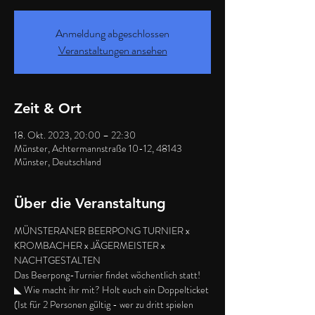
Anmeldung abgeschlossen
Veranstaltungen ansehen
Zeit & Ort
18. Okt. 2023, 20:00 – 22:30
Münster, Achtermannstraße 10-12, 48143
Münster, Deutschland
Über die Veranstaltung
MÜNSTERANER BEERPONG TURNIER x 
KROMBACHER x JÄGERMEISTER x 
NACHTGESTALTEN
Das Beerpong-Turnier findet wöchentlich statt!
◣ Wie macht ihr mit? Holt euch ein Doppelticket 
(Ist für 2 Personen gültig - wer zu dritt spielen 