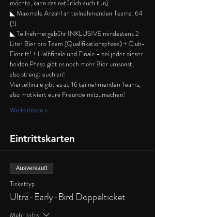
möchte, kann das natürlich auch tun)
◣ Maximale Anzahl an teilnehmenden Teams: 64 
(!)
◣ Teilnehmergebühr INKLUSIVE mindestens 2 
Liter Bier pro Team (Qualifikationsphase) + Club-
Eintritt! + Halbfinale und Finale - bei jeder dieser 
beiden Phase gibt es noch mehr Bier umsonst, 
also strengt euch an!
Viertelfinale gibt es ab 16 teilnehmenden Teams, 
also motiviert eure Freunde mitzumachen!
Weiterlesen >
Eintrittskarten
Ausverkauft
Tickettyp
Ultra-Early-Bird Doppelticket
Mehr Infos