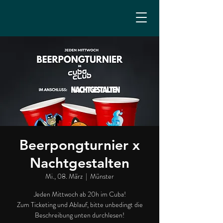
Beerpongturnier x
Nachtgestalten
Mi., 08. März
  |  
Münster
Jeden Mittwoch ab 20h im Cuba!
Zum Ticketing und Ablauf, bitte unbedingt die
Beschreibung unten durchlesen!