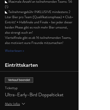
◣ Maximale Anzahl an teilnehmenden Teams: 56 
(!)
◣ Teilnehmergebühr INKLUSIVE mindestens 2 
Liter Bier pro Team (Qualifikationsphase) + Club-
Eintritt! + Halbfinale und Finale - bei jeder dieser 
beiden Phase gibt es noch mehr Bier umsonst, 
also strengt euch an!
Viertelfinale gibt es ab 16 teilnehmenden Teams, 
also motiviert eure Freunde mitzumachen!
Weiterlesen >
Eintrittskarten
Verkauf beendet
Tickettyp
Ultra-Early-Bird Doppelticket
Mehr Infos