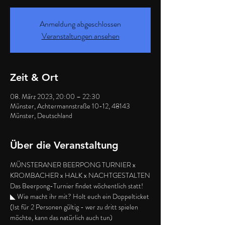
Anmeldung abgeschlossen
Veranstaltungen ansehen
Zeit & Ort
08. März 2023, 20:00 – 22:30
Münster, Achtermannstraße 10-12, 48143
Münster, Deutschland
Über die Veranstaltung
MÜNSTERANER BEERPONG TURNIER x 
KROMBACHER x HALK x NACHTGESTALTEN
Das Beerpong-Turnier findet wöchentlich statt!
◣ Wie macht ihr mit? Holt euch ein Doppelticket 
(Ist für 2 Personen gültig - wer zu dritt spielen 
möchte, kann das natürlich auch tun)