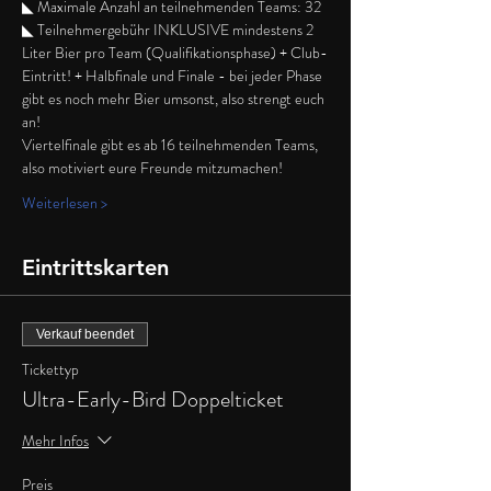
◣ Maximale Anzahl an teilnehmenden Teams: 32
◣ Teilnehmergebühr INKLUSIVE mindestens 2 
Liter Bier pro Team (Qualifikationsphase) + Club-
Eintritt! + Halbfinale und Finale - bei jeder Phase 
gibt es noch mehr Bier umsonst, also strengt euch 
an!
Viertelfinale gibt es ab 16 teilnehmenden Teams, 
also motiviert eure Freunde mitzumachen!
Weiterlesen >
Eintrittskarten
Verkauf beendet
Tickettyp
Ultra-Early-Bird Doppelticket
Mehr Infos
Preis