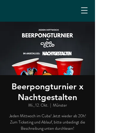
Beerpongturnier x
Nachtgestalten
Mi., 12. Okt.
  |  
Münster
Jeden Mittwoch im Cuba! Jetzt wieder ab 20h!
Zum Ticketing und Ablauf, bitte unbedingt die
Beschreibung unten durchlesen!