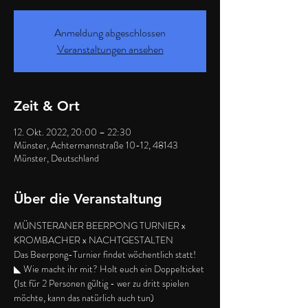
Anmeldung abgeschlossen
Veranstaltungen ansehen
Zeit & Ort
12. Okt. 2022, 20:00 – 22:30
Münster, Achtermannstraße 10-12, 48143
Münster, Deutschland
Über die Veranstaltung
MÜNSTERANER BEERPONG TURNIER x 
KROMBACHER x NACHTGESTALTEN
Das Beerpong-Turnier findet wöchentlich statt!
◣ Wie macht ihr mit? Holt euch ein Doppelticket 
(Ist für 2 Personen gültig - wer zu dritt spielen 
möchte, kann das natürlich auch tun)