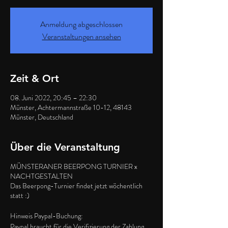
Anmeldung abgeschlossen
Veranstaltungen ansehen
Zeit & Ort
08. Juni 2022, 20:45 – 22:30
Münster, Achtermannstraße 10-12, 48143
Münster, Deutschland
Über die Veranstaltung
MÜNSTERANER BEERPONG TURNIER x
NACHTGESTALTEN
Das Beerpong-Turnier findet jetzt wöchentlich
statt :)
Hinweis Paypal-Buchung:
Paypal braucht für die Verifizierung der Zahlung