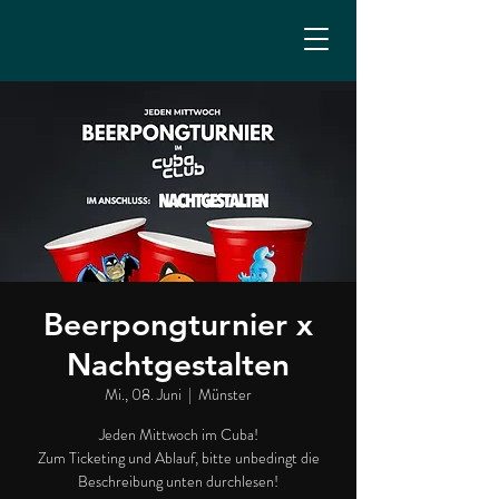
Beerpongturnier x
Nachtgestalten
Mi., 08. Juni
  |  
Münster
Jeden Mittwoch im Cuba!
Zum Ticketing und Ablauf, bitte unbedingt die
Beschreibung unten durchlesen!