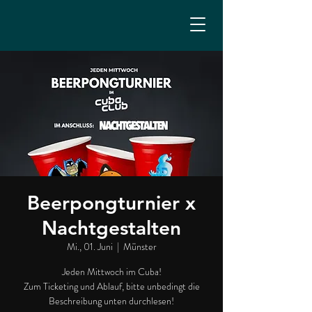
Beerpongturnier x
Nachtgestalten
Mi., 01. Juni
  |  
Münster
Jeden Mittwoch im Cuba!
Zum Ticketing und Ablauf, bitte unbedingt die
Beschreibung unten durchlesen!