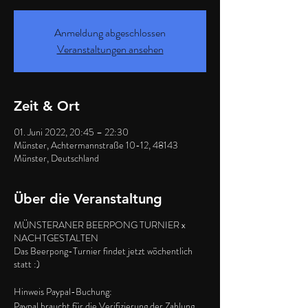
Anmeldung abgeschlossen
Veranstaltungen ansehen
Zeit & Ort
01. Juni 2022, 20:45 – 22:30
Münster, Achtermannstraße 10-12, 48143
Münster, Deutschland
Über die Veranstaltung
MÜNSTERANER BEERPONG TURNIER x
NACHTGESTALTEN
Das Beerpong-Turnier findet jetzt wöchentlich
statt :)
Hinweis Paypal-Buchung:
Paypal braucht für die Verifizierung der Zahlung