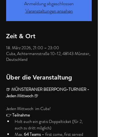
Anmeldung abgeschlossen
Veranstaltungen ansehen
Zeit & Ort
18. März 2026, 21:00 – 23:00
Cuba, Achtermannstraße 10-12, 48143 Münster,
Deutschland
Über die Veranstaltung
🍺 
MÜNSTERANER BEERPONG-TURNIER - 
Jeden Mittwoch 
🍺 
Jeden Mittwoch  im Cuba!
👉 
Teilnahme
Holt euch ein gratis Doppelticket (für 2, 
auch zu dritt möglich)
Max. 
64 Teams
 – first come, first served