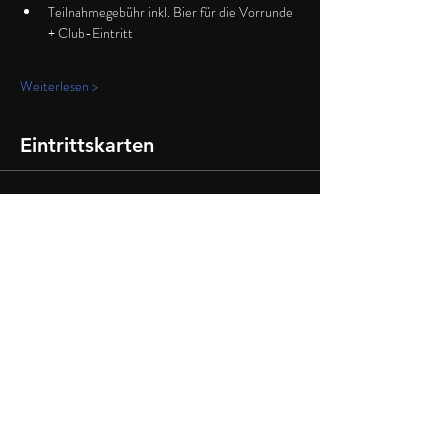
Teilnahmegebühr inkl. Bier für die Vorrunde 
+ Club-Eintritt
Weiterlesen >
Eintrittskarten
Verkauf beendet
Tickettyp
Doppelticket
Preis
10,00 €
+0,25 € Ticket-Servicegebühr
Diese Veranstaltung teilen