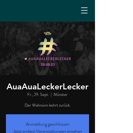
AuaAuaLeckerLecker
Fr., 29. Sept.
  |  
Münster
Der Wahnsinn kehrt zurück.
Anmeldung geschlossen
Jetzt andere Veranstaltungen ansehen