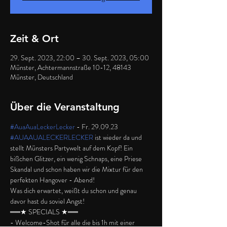
Zeit & Ort
29. Sept. 2023, 22:00 – 30. Sept. 2023, 05:00
Münster, Achtermannstraße 10-12, 48143
Münster, Deutschland
Über die Veranstaltung
#AuaAuaLeckerLecker
 - Fr. 29.09.23
#AUAAUALECKERLECKER
 ist wieder da und 
stellt Münsters Partywelt auf dem Kopf! Ein 
bißchen Glitzer, ein wenig Schnaps, eine Priese 
Skandal und schon haben wir die Mixtur für den 
perfekten Hangover - Abend!
Was dich erwartet, weißt du schon und genau 
davor hast du soviel Angst!
══★ SPECIALS ★══
- Welcome-Shot für alle die bis 1h mit einer 