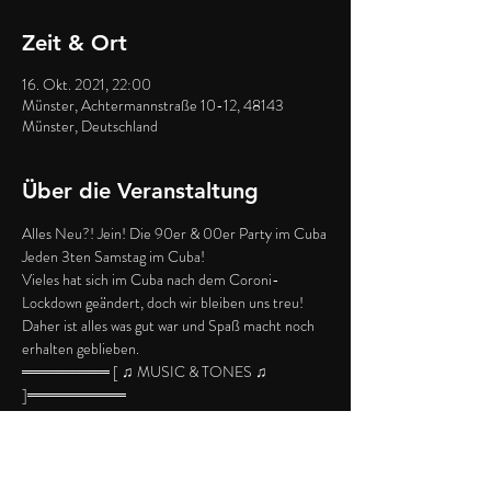
Zeit & Ort
16. Okt. 2021, 22:00
Münster, Achtermannstraße 10-12, 48143
Münster, Deutschland
Über die Veranstaltung
Alles Neu?! Jein! Die 90er & 00er Party im Cuba
Jeden 3ten Samstag im Cuba!
Vieles hat sich im Cuba nach dem Coroni-
Lockdown geändert, doch wir bleiben uns treu! 
Daher ist alles was gut war und Spaß macht noch 
erhalten geblieben.
════════ [ ♫ MUSIC & TONES ♫ 
]═════════
- First Floor: - Charts/Cuba-Hits/Clubbing-
Sounds
- Second Floor: 90er&00er All night long