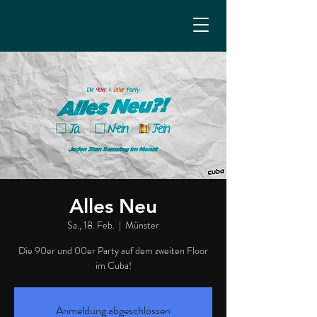
Alles Neu
Sa., 18. Feb.
  |  
Münster
Die 90er und 00er Party auf dem zweiten Floor
im Cuba!
Anmeldung abgeschlossen