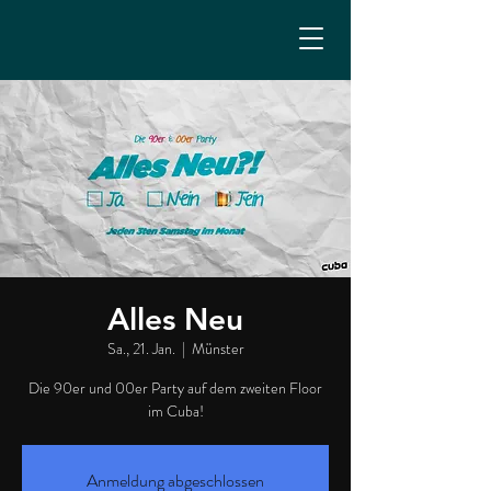
Alles Neu
Sa., 21. Jan.
  |  
Münster
Die 90er und 00er Party auf dem zweiten Floor
im Cuba!
Anmeldung abgeschlossen