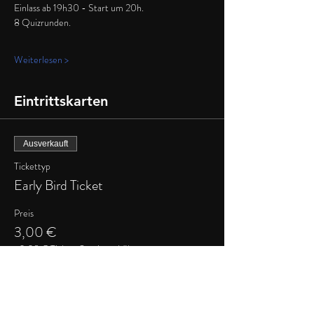
Einlass ab 19h30 - Start um 20h.
8 Quizrunden.
Weiterlesen >
Eintrittskarten
Ausverkauft
Tickettyp
Early Bird Ticket
Preis
3,00 €
+0,08 € Ticket-Servicegebühr
Verkauf beendet