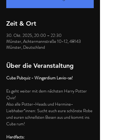
Zeit & Ort
30. Okt. 2025, 20:00 – 22:30
Münster, Achtermannstraße 10-12, 48143
Münster, Deutschland
Über die Veranstaltung
Cuba Pubquiz - Wingardium Levio-sa!
Es geht weiter mit dem nächsten Harry Potter 
Quiz!
Also alle Potter-Heads und Hermine-
Liebhaber*innen: Sucht euch eure schönste Robe 
und euren schnellsten Besen aus und kommt ins 
Cuba rum!
Hardfacts: