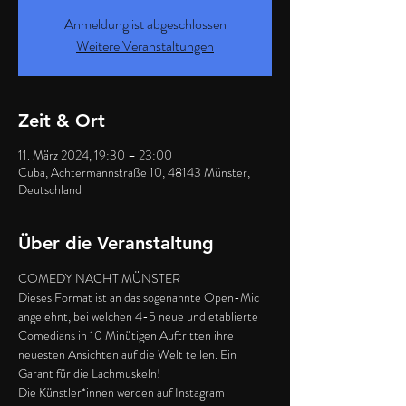
Anmeldung ist abgeschlossen
Weitere Veranstaltungen
Zeit & Ort
11. März 2024, 19:30 – 23:00
Cuba, Achtermannstraße 10, 48143 Münster,
Deutschland
Über die Veranstaltung
COMEDY NACHT MÜNSTER
Dieses Format ist an das sogenannte Open-Mic 
angelehnt, bei welchen 4-5 neue und etablierte 
Comedians in 10 Minütigen Auftritten ihre 
neuesten Ansichten auf die Welt teilen. Ein 
Garant für die Lachmuskeln!
Die Künstler*innen werden auf Instagram 