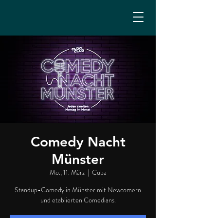
Comedy Nacht
Münster
Mo., 11. März
  |  
Cuba
Standup-Comedy in Münster mit Newcomern
und etablierten Comedians.