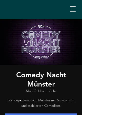
Comedy Nacht
Münster
Mo., 13. Nov.
  |  
Cuba
Standup-Comedy in Münster mit Newcomern
und etablierten Comedians.