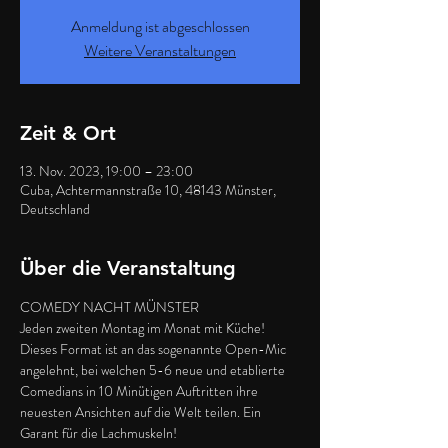
Anmeldung ist abgeschlossen
Weitere Veranstaltungen
Zeit & Ort
13. Nov. 2023, 19:00 – 23:00
Cuba, Achtermannstraße 10, 48143 Münster,
Deutschland
Über die Veranstaltung
COMEDY NACHT MÜNSTER
Jeden zweiten Montag im Monat mit Küche!
Dieses Format ist an das sogenannte Open-Mic 
angelehnt, bei welchen 5-6 neue und etablierte 
Comedians in 10 Minütigen Auftritten ihre 
neuesten Ansichten auf die Welt teilen. Ein 
Garant für die Lachmuskeln!