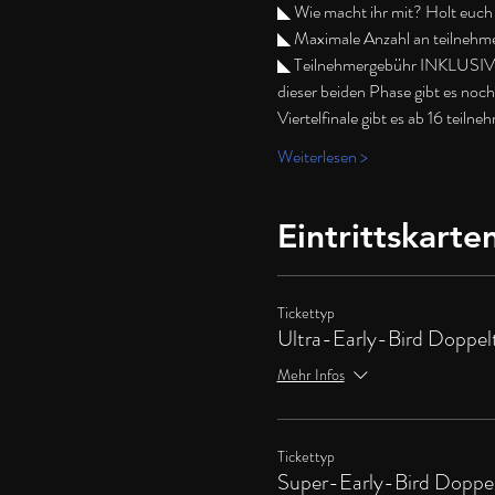
◣ Wie macht ihr mit? Holt euch e
◣ Maximale Anzahl an teilneh
◣ Teilnehmergebühr INKLUSIVE mi
dieser beiden Phase gibt es noch
Viertelfinale gibt es ab 16 tei
Weiterlesen >
Eintrittskarte
Tickettyp
Ultra-Early-Bird Doppel
Mehr Infos
Tickettyp
Super-Early-Bird Doppel