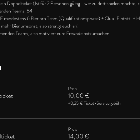
in Doppelticket (Ist für 2 Personen gültig - wer zu dritt spielen möchte, 
menden Teams: 64
ndestens 6 Bier pro Team (Qualifikationsphase) + Club-Eintritt! + Halb
 mehr Bier umsonst, also strengt euch an!
lnehmenden Teams, also motiviert eure Freunde mitzumachen!
n
Preis
ticket
10,00 €
+0,25 € Ticket-Servicegebühr
Preis
ticket
14,00 €